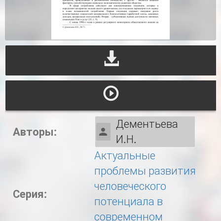
Дементьева
Авторы:
И.Н.
Актуальные
проблемы развития
человеческого
Серия:
потенциала в
современном