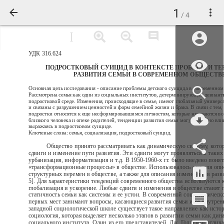
1
/ 4
УДК 316.624
ПОДРОСТКОВЫЙ СУИЦИД В КОНТЕКСТЕ ПРОБЛЕМ И Т
РАЗВИТИЯ СЕМЬИ В СОВРЕМЕННОМ ОБЩЕСТВ
Основная цель исследования - описание проблемы детского суицида в современном
Рассмотрена семья как один из социальных институтов, детерминирующих девиант
подростковой среде. Изменения, происходящие в семье, имеют глобальный универс
и связаны с разрушением ценностей и форм семейной жизни и брака. В связи с тем, 
подростки относятся к еще несформировавшимся личностям, которые нуждаются в
близкого человека и опеке родителей, тенденции развития семьи могут пагубно влия
выражаясь в подростковом суициде.
Ключевые слова: семья, социализация, подростковый суицид.
Общество принято рассматривать как динамическую систему, кото
сдвиги и изменение пути развития. Эти сдвиги могут проявляться в таких
урбанизация, информатизация и т.д. В 1950-1960-х гг. было введено поня
«трансформационные процессы» в обществе. Использовалось оно для оп
структурных перемен в обществе, а также для описания изменений в разв
5]. Для характеристики тенденций современного общества используются 
глобализация и ускорение. Любые сдвиги и изменения в обществе ставят 
статичность семьи как системы и ее устои. В современной социологическ
первых мест занимают вопросы, касающиеся развития семьи и ее внутре
западной социологической школе существует такое направление как исто
социология, которая выделяет несколько этапов в развитии семьи как ди
социального института. Один из его представителей, Дж. Голдтроп отлича