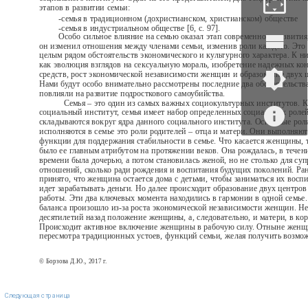
этапов в развитии семьи:
-семья в традиционном (дохристианском, христианском) обществе
-семья в индустриальном обществе [6, с. 97].
Особо сильное влияние на семью оказал этап современного развития
он изменил отношения между членами семьи, изменив роли каждого. Это
целым рядом обстоятельств экономического и культурного характера. К н
как эволюция взглядов на сексуальную мораль, изобретение надежных к
средств, рост экономической независимости женщин и образование двух 
Нами будут особо внимательно рассмотрены последние два обстоятельств
повлияли на развитие подросткового самоубийства.
Семья – это один из самых важных социокультурных институтов. 
социальный институт, семья имеет набор определенных социальных ролей
складываются вокруг ядра данного социального института. Основные рол
исполняются в семье это роли родителей – отца и матери. Они выполняю
функции для поддержания стабильности в семье. Что касается женщины, 
было ее главным атрибутом на протяжении веков. Она рождалась, в течен
времени была дочерью, а потом становилась женой, но не столько для су
отношений, сколько ради рождения и воспитания будущих поколений. Ра
принято, что женщина остается дома с детьми, чтобы заниматься их восп
идет зарабатывать деньги. Но далее происходит образование двух центров
работы. Эти два ключевых момента находились в гармонии в одной семье.
баланса произошло из-за роста экономической независимости женщин. Не
десятилетий назад положение женщины, а, следовательно, и матери, в ко
Происходит активное включение женщины в рабочую силу. Отныне жен
пересмотра традиционных устоев, функций семьи, желая получить возмо
© Борзова Д.Ю., 2017 г.
Следующая страница