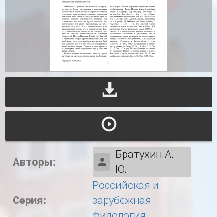
Братухин А.
Авторы:
Ю.
Российская и
Серия:
зарубежная
филология