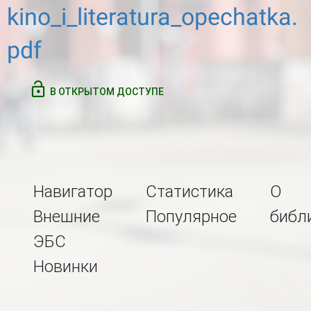
kino_i_literatura_opechatka.
pdf
В ОТКРЫТОМ ДОСТУПЕ
Навигатор
Статистика
О
Внешние
Популярное
библ
ЭБС
Новинки