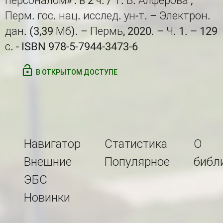
персоналом» : в 2 ч. / Т. В. Алферова ;
Перм. гос. нац. исслед. ун-т. – Электрон.
дан. (3,39 Мб). – Пермь, 2020. – Ч. 1. – 129
с. - ISBN 978-5-7944-3473-6
В ОТКРЫТОМ ДОСТУПЕ
Навигатор
Статистика
О
Внешние
Популярное
библ
ЭБС
Новинки