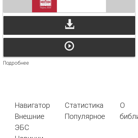
Подробнее
о Управление социальным развитием
персонала
Навигатор
Статистика
О
Внешние
Популярное
библ
ЭБС