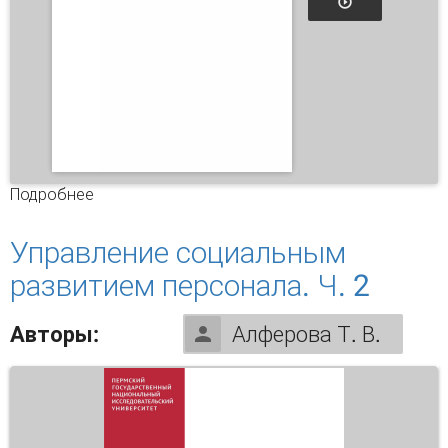
Подробнее
о Устойчивое развитие региональных социо-
эколого-экономических систем: теория и
методология
Управление социальным
развитием персонала. Ч. 2
Авторы:
Алферова Т. В.