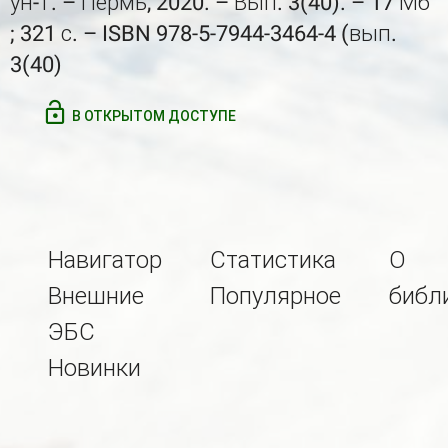
ун-т. – Пермь, 2020. – Вып. 3(40). – 17 Мб
; 321 с. – ISBN 978-5-7944-3464-4 (вып.
3(40)
В ОТКРЫТОМ ДОСТУПЕ
Навигатор
Статистика
О
Внешние
Популярное
библ
ЭБС
Новинки