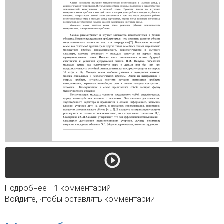
Подробнее
о Межличностная коммуникация в молодой
1 комментарий
Войдите
, чтобы оставлять комментарии
семье