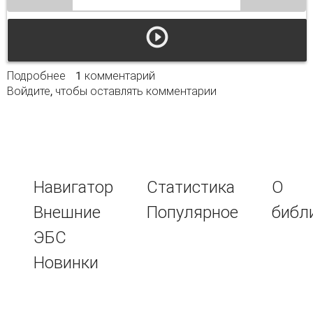
Подробнее
о Многообразие типов семьи теория и
1 комментарий
Войдите
, чтобы оставлять комментарии
практика
Навигатор
Статистика
О
Внешние
Популярное
библ
ЭБС
Новинки