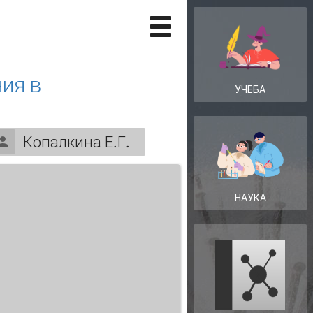
ия в
УЧЕБА
Копалкина Е.Г.
НАУКА