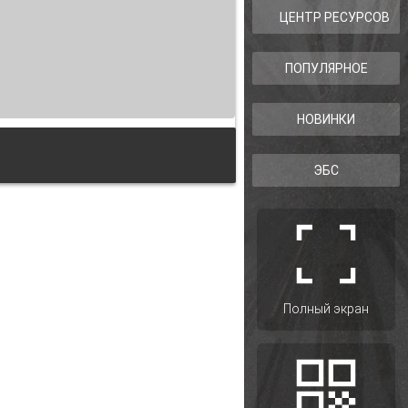
ЦЕНТР РЕСУРСОВ
ПОПУЛЯРНОЕ
НОВИНКИ
ЭБС
ой системе России
Полный экран