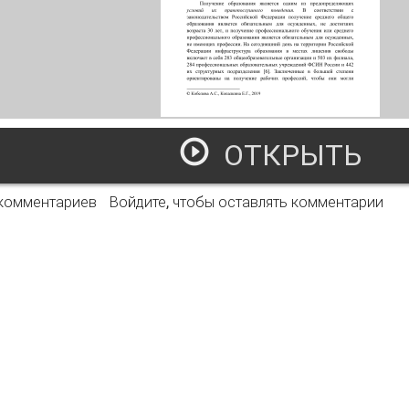
ОТКРЫТЬ
роблемы получения высшего образования в пенитенциарн
 комментариев
Войдите
, чтобы оставлять комментарии