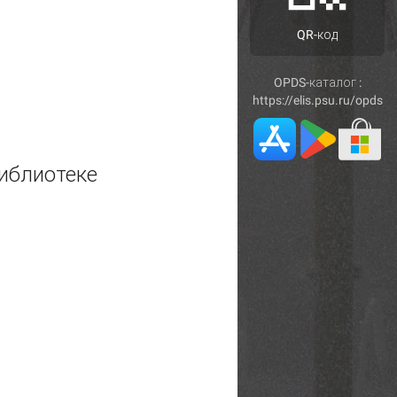
QR-код
OPDS-каталог :
https://elis.psu.ru/opds
иблиотеке