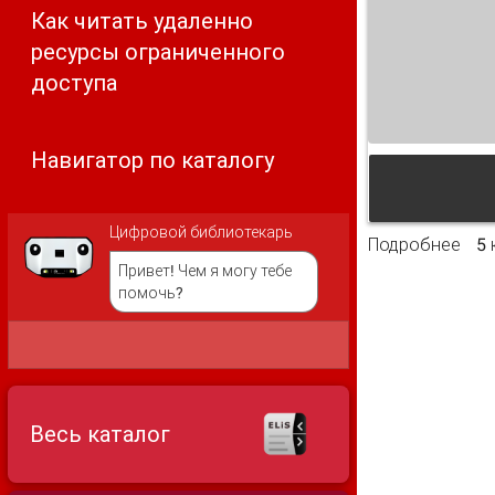
Как читать удаленно
ресурсы ограниченного
доступа
Навигатор по каталогу
Цифровой библиотекарь
Подробнее
о П
5
Привет! Чем я могу тебе
помочь?
Весь каталог