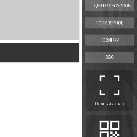
ЦЕНТР РЕСУРСОВ
ПОПУЛЯРНОЕ
НОВИНКИ
ЭБС
 перспективы его дальнейшего
Полный экран