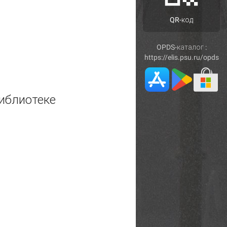
QR-код
OPDS-каталог :
https://elis.psu.ru/opds
иблиотеке