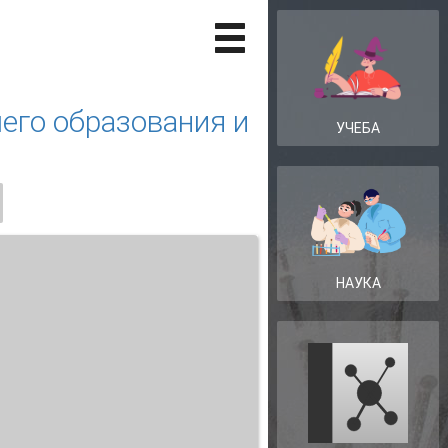
его образования и
УЧЕБА
НАУКА