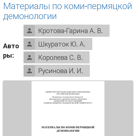
Материалы по коми-пермяцкой
демонологии
Кротова-Гарина А. В.
Шкураток Ю. А.
Авто
ры:
Королева С. В.
Русинова И. И.