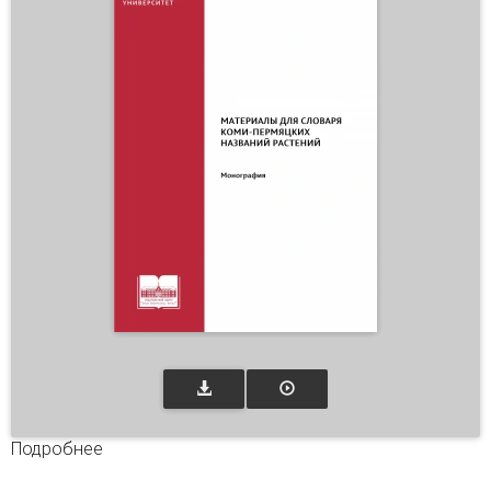
Подробнее
о Материалы для словаря коми-пермяцких
названий растений