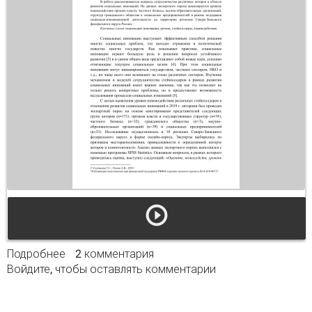
Подробнее
о Взаимодействие стейкхолдеров в рамках
2 комментария
Войдите
, чтобы оставлять комментарии
развития социальных инноваций в регионах
Северо-Запада России