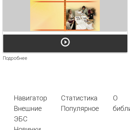
Подробнее
о Непрерывное педагогическое образование
экспериментально-аналитический подход
Навигатор
Статистика
О
Внешние
Популярное
библ
ЭБС
Новинки