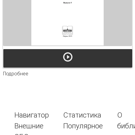
Подробнее
о Олимпиада по химии "Юные таланты"
Навигатор
Статистика
О
Внешние
Популярное
библ