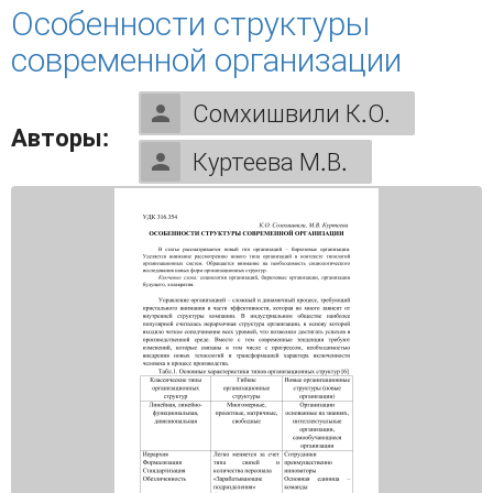
ОРГАНИЗАЦИЙ
Особенности структуры
современной организации
Сомхишвили К.О.
Авторы:
Куртеева М.В.