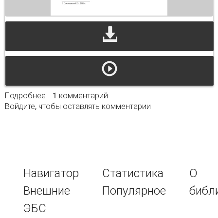
Подробнее
о Идентичность. ощущение близости и
1 комментарий
Войдите
, чтобы оставлять комментарии
единства как база солидарности
Навигатор
Статистика
О
Внешние
Популярное
библ
ЭБС