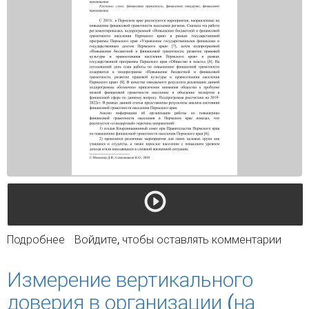
Подробнее
о Финансовая грамотность населения
Войдите
, чтобы оставлять комментарии
пермского края
Измерение вертикального
доверия в организации (на