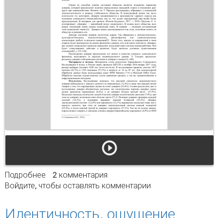
Подробнее
о Доверие как элемент социального
2 комментария
Войдите
, чтобы оставлять комментарии
капитала.детерминанты доверия
Идентичность. ощущение