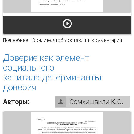
Подробнее
о Измерение вертикального доверия в
Войдите
, чтобы оставлять комментарии
организации (на примере IT компании г.
Пермь)
Доверие как элемент
социального
капитала.детерминанты
доверия
Авторы:
Сомхишвили К.О.