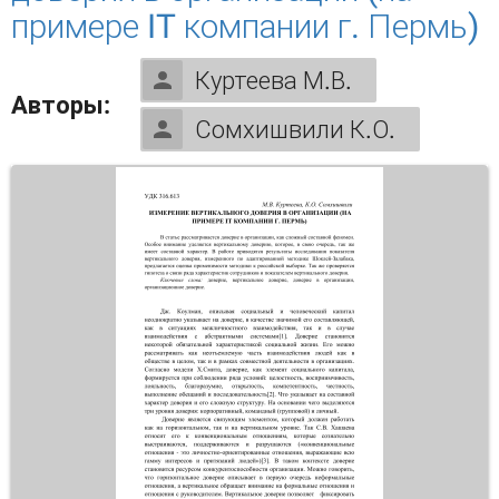
примере IT компании г. Пермь)
Куртеева М.В.
Авторы:
Сомхишвили К.О.