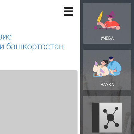
вие
УЧЕБА
и башкортостан
НАУКА