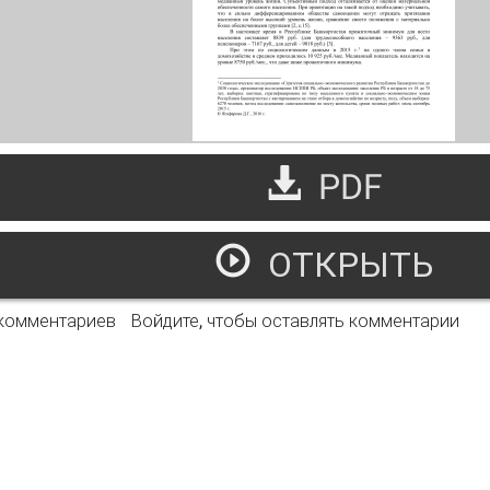
PDF
ОТКРЫТЬ
лагосостояние и социальное самочувствие малообеспечен
 комментариев
Войдите
, чтобы оставлять комментарии
кортостан