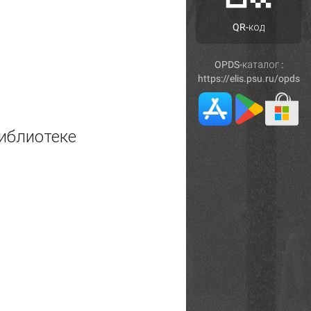
QR-код
OPDS-каталог :
https://elis.psu.ru/opds
иблиотеке