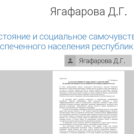
Ягафарова Д.Г.
стояние и социальное самочувст
спеченного населения республик
Ягафарова Д.Г.