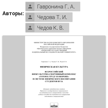
Гавронина Г. А.
Авторы:
Чедова Т. И.
Чедов К. В.