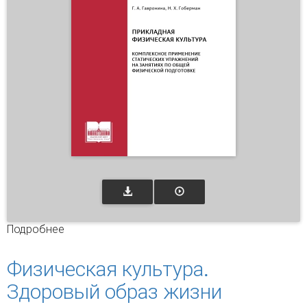
Подробнее
о Прикладная физическая культура.
Комплексное применение статических
упражнений на занятиях по общей
Физическая культура.
физической подготовке
Здоровый образ жизни