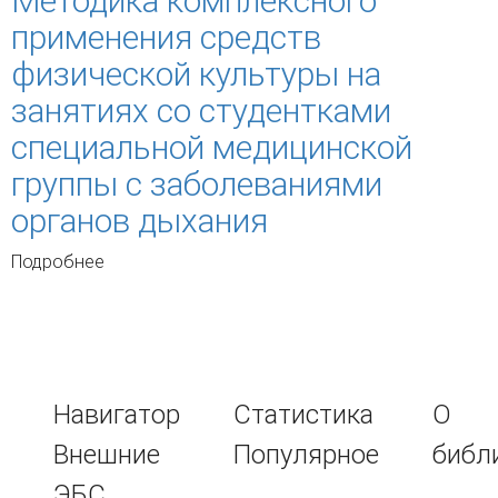
Методика комплексного
применения средств
физической культуры на
занятиях со студентками
специальной медицинской
группы с заболеваниями
органов дыхания
Подробнее
о Методика комплексного применения
средств физической культуры на занятиях со
студентками специальной медицинской
группы с заболеваниями органов дыхания
Навигатор
Статистика
О
Внешние
Популярное
библ
ЭБС