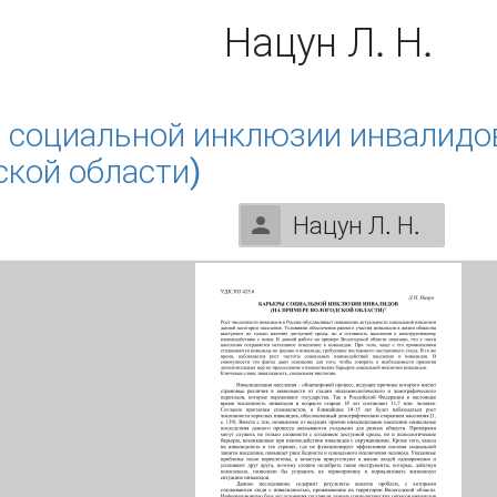
Нацун Л. Н.
 социальной инклюзии инвалидо
ской области)
Нацун Л. Н.