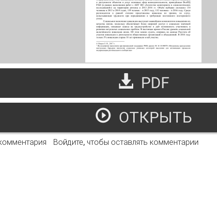
PDF
ОТКРЫТЬ
арьеры социальной инклюзии инвалидов(на примере волог
 комментария
Войдите
, чтобы оставлять комментарии