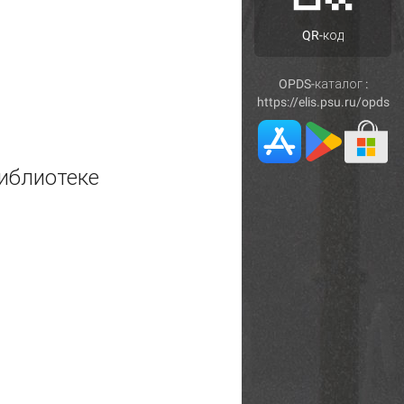
QR-код
OPDS-каталог :
https://elis.psu.ru/opds
иблиотеке