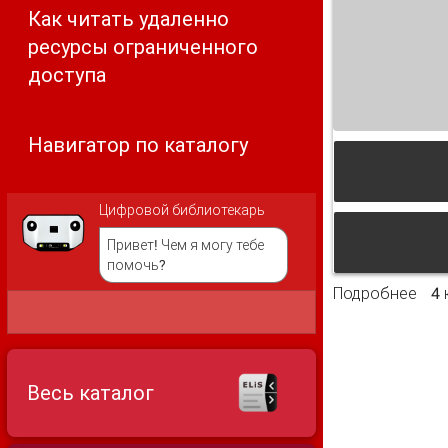
Как читать удаленно
ресурсы ограниченного
доступа
Навигатор по каталогу
Цифровой библиотекарь
Привет! Чем я могу тебе
помочь?
Подробнее
о б
4
Весь каталог