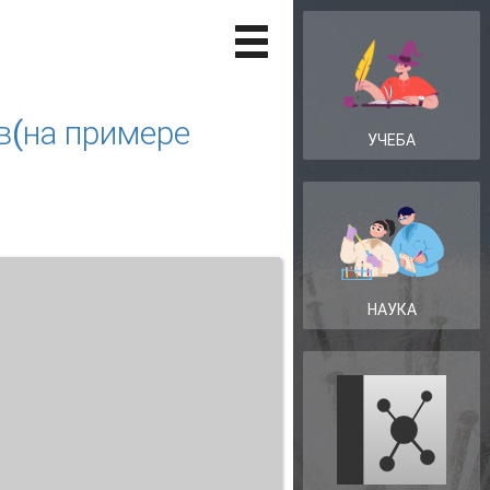
в(на примере
УЧЕБА
НАУКА