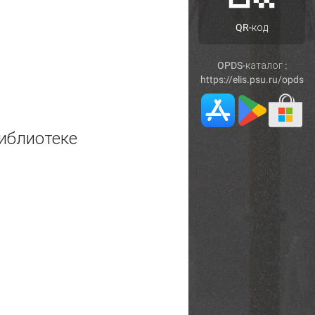
QR-код
OPDS-каталог :
https://elis.psu.ru/opds
иблиотеке