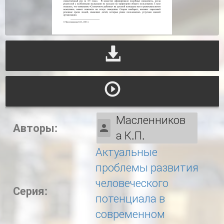
Масленников
Авторы:
а К.П.
Актуальные
проблемы развития
человеческого
Серия:
потенциала в
современном