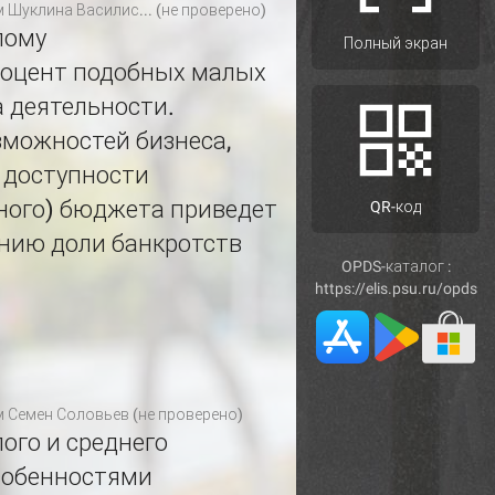
м
Шуклина Василис... (не проверено)
лому
Полный экран
роцент подобных малых
а деятельности.
зможностей бизнеса,
е доступности
иного) бюджета приведет
QR-код
ению доли банкротств
OPDS-каталог :
https://elis.psu.ru/opds
м
Семен Соловьев (не проверено)
ого и среднего
собенностями