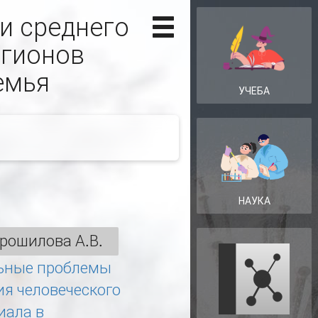
и среднего
егионов
емья
УЧЕБА
НАУКА
рошилова А.В.
ьные проблемы
ия человеческого
иала в