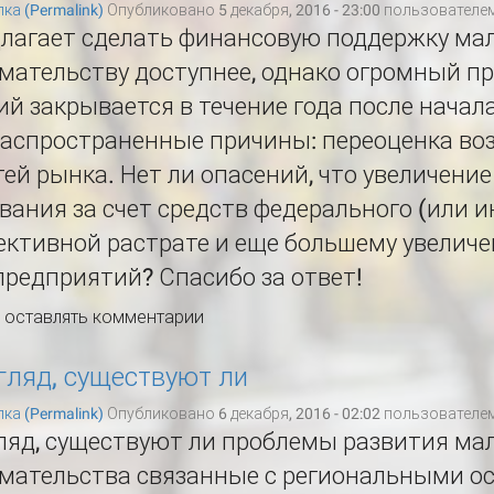
ка (Permalink)
Опубликовано 5 декабря, 2016 - 23:00 пользователе
длагает сделать финансовую поддержку ма
мательству доступнее, однако огромный п
й закрывается в течение года после начал
распространенные причины: переоценка во
ей рынка. Нет ли опасений, что увеличени
ания за счет средств федерального (или 
ективной растрате и еще большему увелич
редприятий? Спасибо за ответ!
ы оставлять комментарии
гляд, существуют ли
ка (Permalink)
Опубликовано 6 декабря, 2016 - 02:02 пользователе
ляд, существуют ли проблемы развития мал
мательства связанные с региональными о