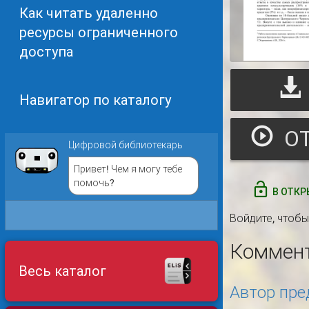
Как читать удаленно
ресурсы ограниченного
доступа
Навигатор по каталогу
Цифровой библиотекарь
Привет! Чем я могу тебе
помочь?
В ОТКР
Войдите
, чтоб
Коммен
Весь каталог
Автор пре