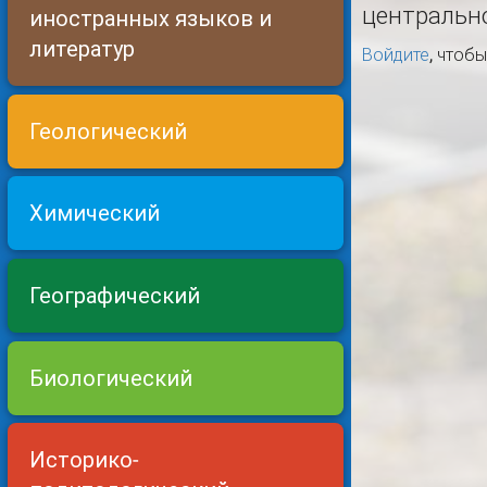
центральн
иностранных языков и
литератур
Войдите
, чтоб
Геологический
Химический
Географический
Биологический
Историко-