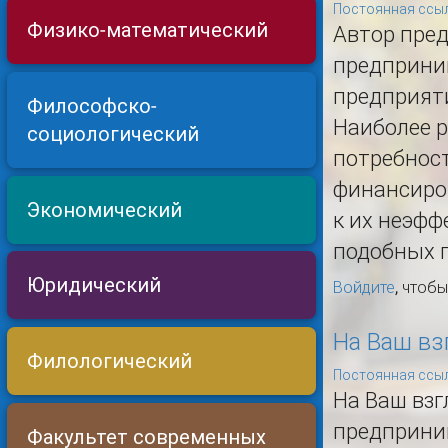
Постоянная ссыл
Физико-математический
Автор пре
предприни
предприяти
Философско-
Наиболее 
социологический
потребност
финансиров
Экономический
к их неэфф
подобных п
Юридический
Войдите
, чтоб
На Ваш вз
Филологический
Постоянная ссыл
На Ваш взг
предприни
Факультет современных