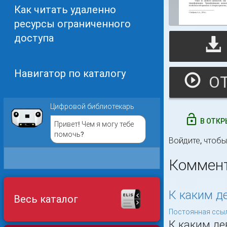
Как читать удаленно
ресурсы ограниченного
доступа
Навигатор по каталогу
Цифровой библиотекарь
В ОТКР
Привет! Чем я могу тебе
помочь?
Войдите
, чтоб
Коммен
К каким д
Весь каталог
Постоянная ссыл
К каким де