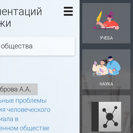
иентаций
жи
УЧЕБА
 общества
НАУКА
брова А.А.
ьные проблемы
ия человеческого
иала в
енном обществе