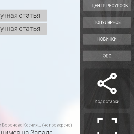
ЦЕНТР РЕСУРСОВ
учная статья
ПОПУЛЯРНОЕ
учная статья
НОВИНКИ
ЭБС
Код вставки
м
Воронова Ксения... (не проверено)
щимся на Западе,