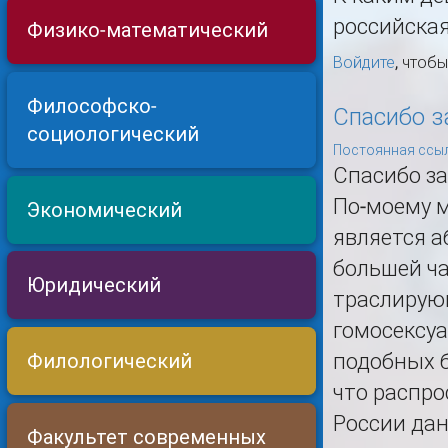
российская
Физико-математический
Войдите
, чтоб
Философско-
Спасибо з
социологический
Постоянная ссыл
Спасибо за
По-моему м
Экономический
является 
большей ч
Юридический
траслирующ
гомосексуа
Филологический
подобных б
что распро
России дан
Факультет современных