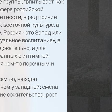
е группы, "впитывает как
 сфере российской
тности, в ряд причин
 восточной культуре, а
: Россия - это Запад или
суальное воспитание», в
довательно, и для
язанных с интимной
ся чем-то порочным и
семью, находят
 чем у западной: смена
ие сожительства, рост