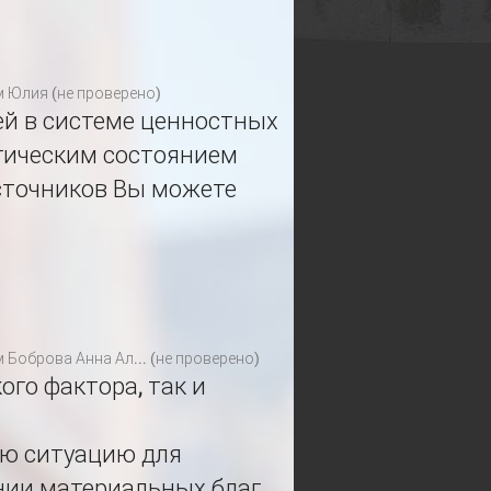
м
Юлия (не проверено)
ей в системе ценностных
гическим состоянием
сточников Вы можете
м
Боброва Анна Ал... (не проверено)
ого фактора, так и
ую ситуацию для
нии материальных благ,