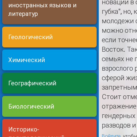
новации в 
иностранных языков и
губка", но
литератур
молодежи с
можно отне
Геологический
если точне
Восток. Та
семьях не 
Химический
взрослого 
сферой жиз
Географический
запретны
Стоит отме
отражение 
Биологический
гендерных 
разводов и
Историко-
Войдите
, чтоб