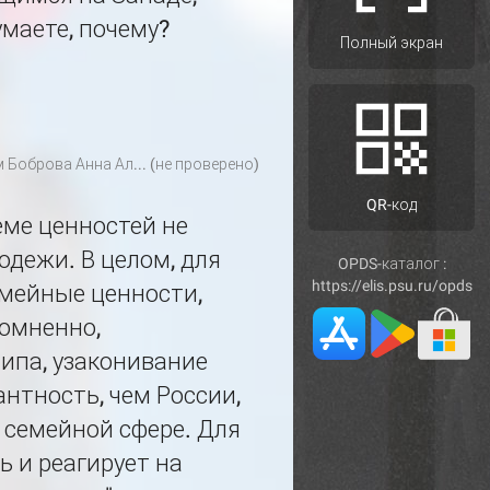
маете, почему?
Полный экран
м
Боброва Анна Ал... (не проверено)
QR-код
еме ценностей не
дежи. В целом, для
OPDS-каталог :
https://elis.psu.ru/opds
емейные ценности,
сомненно,
ипа, узаконивание
нтность, чем России,
 семейной сфере. Для
ь и реагирует на