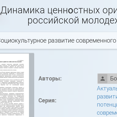
Динамика ценнoстных ор
российской молоде
оциокультурное развитие современного
Авторы:
Бо
Актуал
развит
Серия:
потенц
соврем