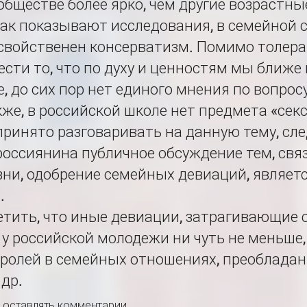
обществе более ярко, чем другие возрастны
, как показывают исследования, в семейной
войственен консерватизм. Помимо толеран
сти то, что по духу и ценностям мы ближе к
е, до сих пор нет единого мнения по вопросу
кже, в российской школе нет предмета «сек
принято разговаривать на данную тему, сле
россиянина публичное обсуждение тем, св
ни, одобрение семейных девиаций, являет
м.
тить, что иные девиации, затрагивающие 
у российской молодежи ни чуть не меньше,
ролей в семейных отношениях, преобладан
 др.
ы оставлять комментарии