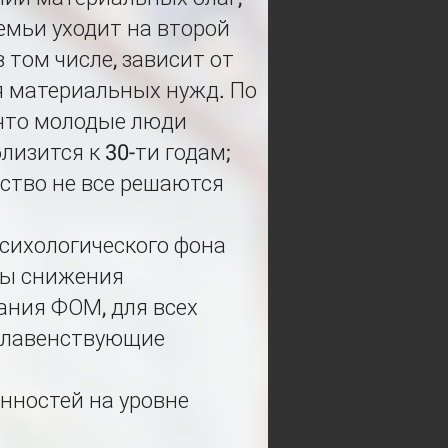
емьи уходит на второй
 том числе, зависит от
я материальных нужд. По
что молодые люди
лизится к 30-ти годам;
ство не все решаются
психологического фона
мы снижения
ания ФОМ, для всех
 главенствующие
нностей на уровне