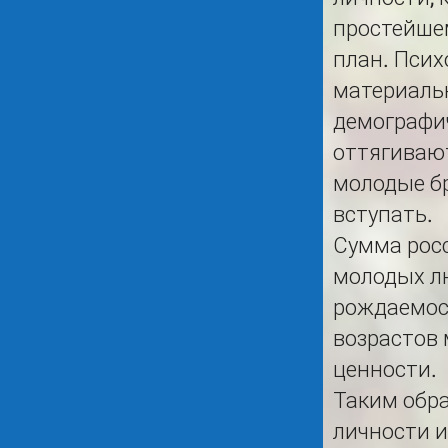
простейшем
план. Псих
материальн
демографи
оттягивают
молодые бр
вступать.
Сумма росс
молодых л
рождаемост
возрастов
ценности.
Таким обра
личности и