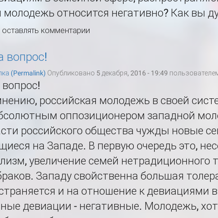
 молодежь относится негативно? Как вы ду
ы оставлять комментарии
а вопрос!
ка (Permalink)
Опубликовано 5 декабря, 2016 - 19:49 пользователе
 вопрос!
нению, российская молодежь в своей сист
абсолютным оппозиционером западной моло
асти российского общества чужды новые с
иеся на Западе. В первую очередь это, не
лизм, увеличение семей нетрадиционного т
раков. Западу свойственна большая толера
страняется и на отношение к девиациями в
ные девиации - негативные. Молодежь, хот