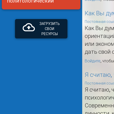
политологический
Как Вы ду
Постоянная ссыл
ЗАГРУЗИТЬ
Как Вы дум
СВОИ
РЕСУРСЫ
ориентаци
или эконом
дать свой 
Войдите
, чтоб
Я считаю,
Постоянная ссыл
Я считаю, 
психологич
Современн
личности, 