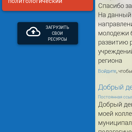
политологический
Спасибо за
На данный 
направлени
ЗАГРУЗИТЬ
молодежи б
СВОИ
РЕСУРСЫ
развитию р
учреждений
региона
Войдите
, чтоб
Добрый де
Постоянная ссыл
Добрый де
моей колле
муниципал
педагогиче