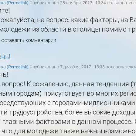
ка (Permalink)
Опубликовано 28 ноября, 2017 - 10:34 пользовател
те!
пожалуйста, на вопрос: какие факторы, на В
молодежи из области в столицы помимо тр
ы оставлять комментарии
нь!
ка (Permalink)
Опубликовано 7 декабря, 2017 - 13:38 пользователе
нь!
 вопрос! К сожалению, данная тенденция (
ным городам) присутствует во многих регио
соседствующих с городами-миллионниками 
и трудоустройства, более высокие доходы
 главными факторами в данном процессе. 
 что для молодежи также важны возможнос