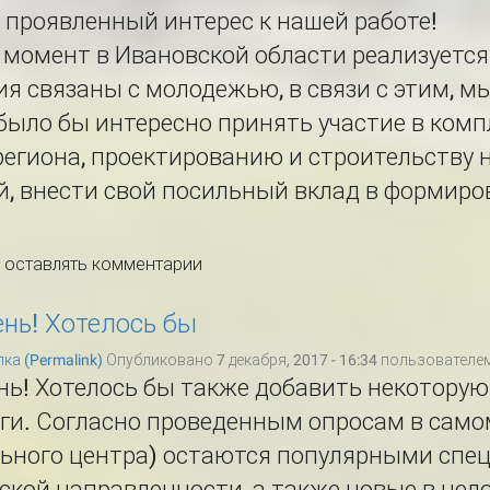
 проявленный интерес к нашей работе!
момент в Ивановской области реализуется 
я связаны с молодежью, в связи с этим, мы
ыло бы интересно принять участие в комп
егиона, проектированию и строительству 
, внести свой посильный вклад в формиро
ы оставлять комментарии
нь! Хотелось бы
ка (Permalink)
Опубликовано 7 декабря, 2017 - 16:34 пользователе
нь! Хотелось бы также добавить некотору
ги. Согласно проведенным опросам в самом
ьного центра) остаются популярными спе
ской направленности, а также новые в цел