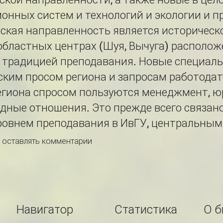
нных систем и технологий и экологии и п
ская направленность является историческ
 областных центрах (Шуя, Вычуга) располо
й традицией преподавания. Новые специал
ким просом региона и запросам работодат
егиона спросом пользуются менеджмент, ю
дные отношения. Это прежде всего связан
ровнем преподавания в ИвГУ, центральным
ы оставлять комментарии
Навигатор
Статистика
О б