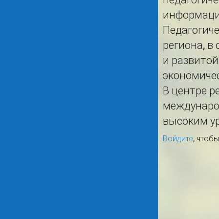
информацио
Педагогиче
региона, в
и развито
экономичес
В центре р
междунаро
высоким у
Войдите
, чтоб