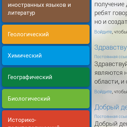
получение 
иностранных языков и
литератур
ребят гово
но и созда
Войдите
, чтоб
Геологический
Здравству
Химический
Постоянная ссыл
Здравствуй
являются 
Географический
области, и 
Войдите
, чтоб
Биологический
Добрый де
Постоянная ссыл
Историко-
Добрый де