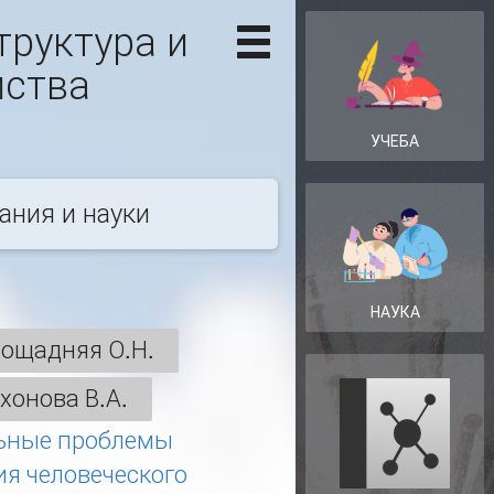
труктура и
йства
УЧЕБА
ания и науки
НАУКА
ощадняя О.Н.
хонова В.А.
ьные проблемы
ия человеческого