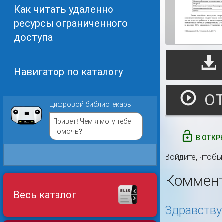
Как читать удаленно
ресурсы ограниченного
доступа
Навигатор по каталогу
Цифровой библиотекарь
Привет! Чем я могу тебе
помочь?
В ОТКР
Войдите
, чтоб
Коммен
Весь каталог
Здравству