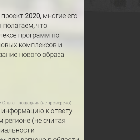
проект 2020, многие его
 полагаем, что
лексе программ по
новых комплексов и
вание нового образа
м
Ольга Площадняя (не проверено)
ю информацию к ответу
 регионе (не считая
циальности
ом для региона в области