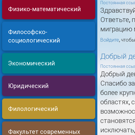
Постоянная ссыл
Физико-математический
Здравствуй
Ответьте, 
миграцию 
Философско-
социологический
Войдите
, чтоб
Добрый де
Экономический
Постоянная ссыл
Добрый де
Спасибо за
Юридический
более круп
областях, 
Филологический
возможност
становятся
исключать,
Факультет современных