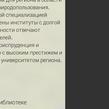
риродопользования.
ой специализацией
жены институты с долгой
ьности отвечают
елей.
риспруденция и
о с высоким престижем и
 университетом региона.
иблиотеке