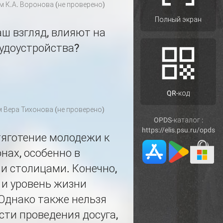
ем
К.А. Воронова (не проверено)
Полный экран
аш взгляд, влияют на
удоустройства?
QR-код
м
Вера Тихонова (не проверено)
OPDS-каталог :
https://elis.psu.ru/opds
тяготение молодежи к
нах, особенно в
и столицами. Конечно,
 и уровень жизни
Однако также нельзя
ти проведения досуга,