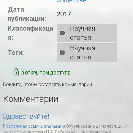
обществе
Дата
2017
публикации:
Классификаци
Научная
я:
статья
Научная
Теги:
статья
В ОТКРЫТОМ ДОСТУПЕ
Войдите
, чтобы оставлять комментарии
Комментарии
Здравствуйте!
Постоянная ссылка (Permalink)
Опубликовано 27 ноября, 2017 -
14:37 пользователем
Н.А. Лебедева-Н... (не проверено)