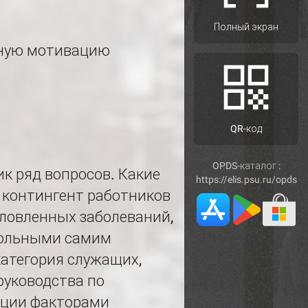
Полный экран
нную мотивацию
QR-код
OPDS-каталог :
ик ряд вопросов. Какие
https://elis.psu.ru/opds
 контингент работников
ловленных заболеваний,
рольными самим
атегория служащих,
руководства по
иции факторами