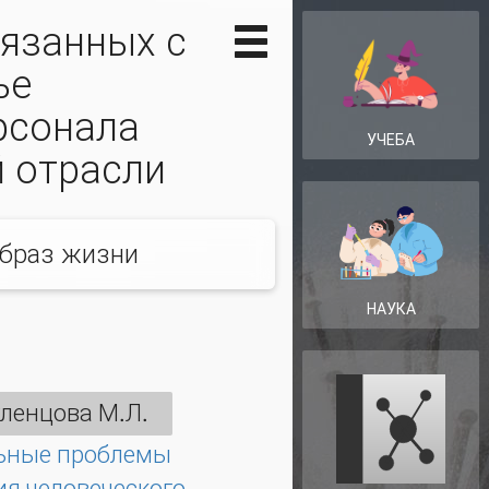
вязанных с
ье
рсонала
УЧЕБА
 отрасли
образ жизни
НАУКА
ленцова М.Л.
ьные проблемы
ия человеческого