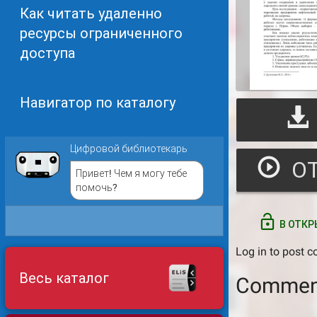
Как читать удаленно
ресурсы ограниченного
доступа
Навигатор по каталогу
Цифровой библиотекарь
Привет! Чем я могу тебе
помочь?
В ОТКР
Log in
to post 
Весь каталог
Commen