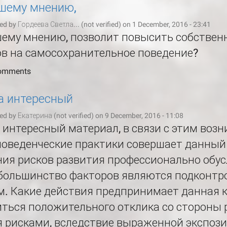
ашему мнению,
ed by
Гордеева Светла... (not verified)
on 1 December, 2016 - 23:41
ашему мнению, позволит повысить собстве
в на самосохранительное поведение?
comments
а интересный
ed by
Екатерина (not verified)
on 9 December, 2016 - 11:08
 интересный материал, в связи с этим возн
поведенческие практики совершает данный
ия рисков развития профессионально обус
 большинство факторов являются подконт
. Какие действия предпринимает данная к
ться положительного отклика со стороны 
я рисками, вследствие выраженной экспоз