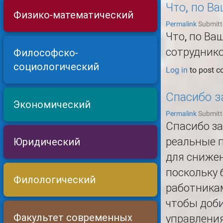
Что, по В
Физико-математический
Permalink
Submitt
Что, по В
сотруднико
Философско-
социологический
Log in
to post 
Спасибо з
Экономический
Permalink
Submitt
Спасибо за
реальные 
Юридический
для снижен
поскольку
Филологический
работникам
чтобы доби
Факультет современных
управлени