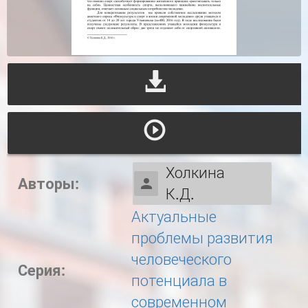
Холкина
Авторы:
К.Д.
Актуальные
проблемы развития
человеческого
Серия:
потенциала в
современном