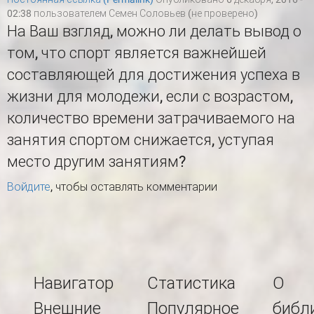
02:38 пользователем
Семен Соловьев (не проверено)
На Ваш взгляд, можно ли делать вывод о
том, что спорт является важнейшей
составляющей для достижения успеха в
жизни для молодежи, если с возрастом,
количество времени затрачиваемого на
занятия спортом снижается, уступая
место другим занятиям?
Войдите
, чтобы оставлять комментарии
Навигатор
Статистика
О
Внешние
Популярное
библ