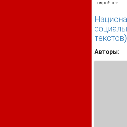
Подробнее
о С
Национа
социаль
текстов)
Авторы: