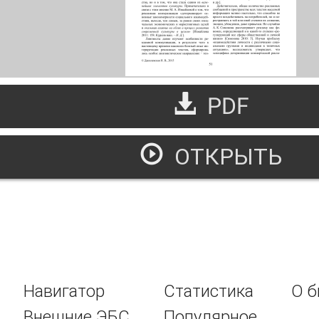
PDF
ОТКРЫТЬ
ационально значимые ключевые смыслы современной соци
ских телевизионных текстов)
Навигатор
Статистика
О б
Внешние ЭБС
Популярное