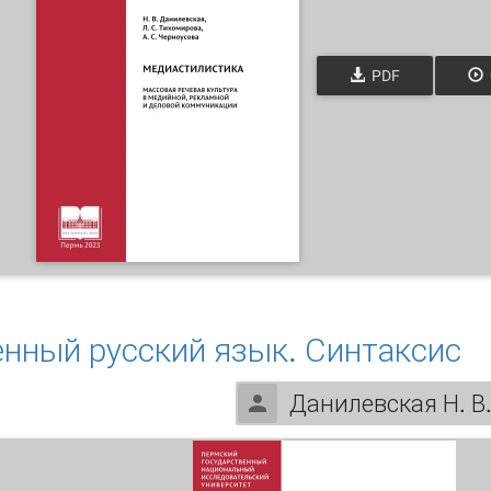
PDF
едиастилистика. Массовая речевая культура в медийной, 
нный русский язык. Синтаксис
Данилевская Н. В