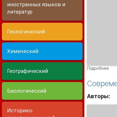
иностранных языков и
литератур
Геологический
Химический
Подробнее
о М
Географический
Совреме
Биологический
Авторы:
Историко-