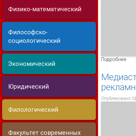
Физико-математический
Философско-
социологический
Подробнее
о С
Экономический
Медиаст
рекламн
Юридический
Опубликовано 12
Филологический
Факультет современных