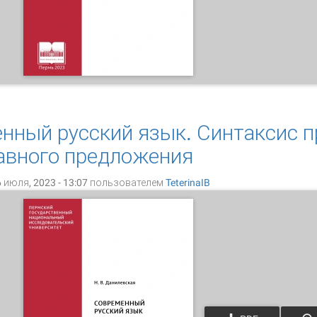
орма, аномалия, безнормие в массовой речевой культуре X
нный русский язык. Синтаксис п
авного предложения
 июля, 2023 - 13:07 пользователем
TeterinaIB