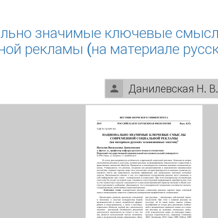
овременный русский язык. Синтаксис
льно значимые ключевые смысл
ной рекламы (на материале русс
Данилевская Н. В