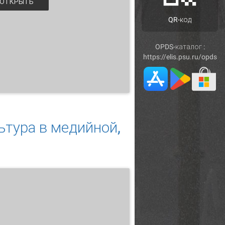
ОТКРЫТЬ
QR-код
OPDS-каталог :
https://elis.psu.ru/opds
ного предложения
ьтура в медийной,