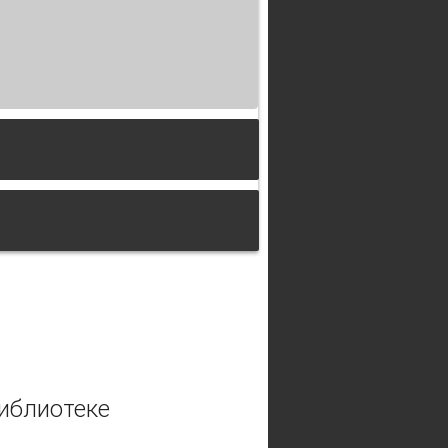
альной рекламы (на материале
иблиотеке