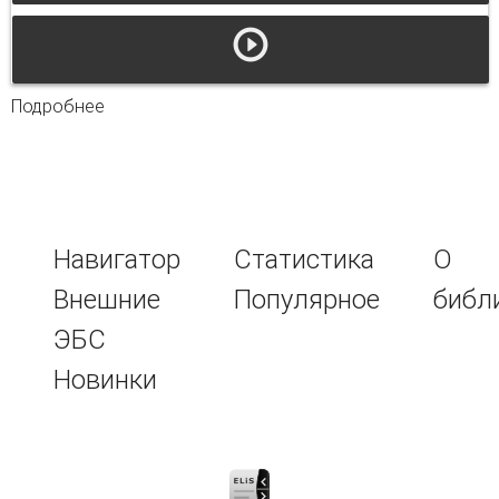
Подробнее
о Миграционная лингвистика в современной
научной парадигме
Навигатор
Статистика
О
Внешние
Популярное
библ
ЭБС
Новинки