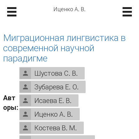
Иценко А. В.
Миграционная лингвистика в
современной научной
парадигме
Шустова С. В.
Зубарева Е. О.
Авт
Исаева Е. В.
оры:
Иценко А. В.
Костева В. М.