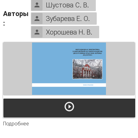
Шустова С. В.
Авторы
Зубарева Е. О.
:
Хорошева Н. В.
Подробнее
о Миграционная лингвистика в современной
научной парадигме дискурсивные практики,
перевод, дидактика