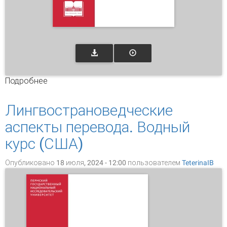
Подробнее
о Миграционная лингвистика в современной
научной парадигме: лингвистическая
дискриминация, лексикографирование
Лингвострановедческие
концептосферы миграции
аспекты перевода. Водный
курс (США)
Опубликовано 18 июля, 2024 - 12:00 пользователем
TeterinaIB