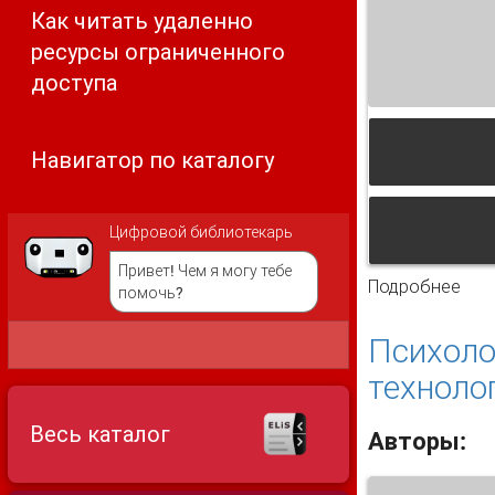
Как читать удаленно
ресурсы ограниченного
доступа
Навигатор по каталогу
Цифровой библиотекарь
Привет! Чем я могу тебе
Подробнее
о О
помочь?
Психоло
техноло
Весь каталог
Авторы: