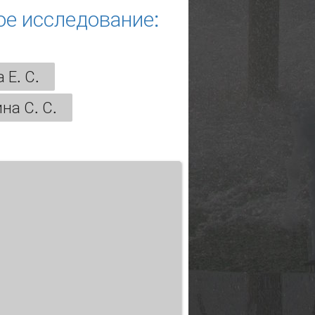
ое исследование:
 Е. С.
на С. С.