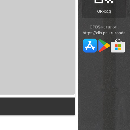
QR-код
OPDS-каталог :
https://elis.psu.ru/opds
гия сократического диалога