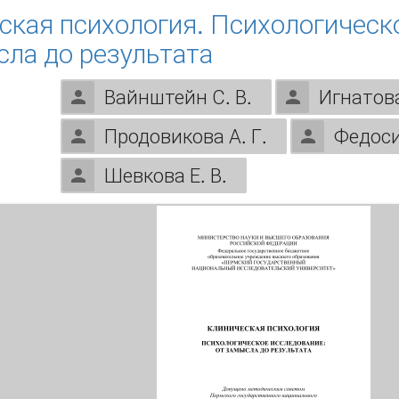
ская психология. Психологическ
сла до результата
Вайнштейн С. В.
Игнатова
Продовикова А. Г.
Федоси
Шевкова Е. В.