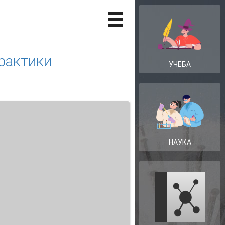
рактики
УЧЕБА
НАУКА