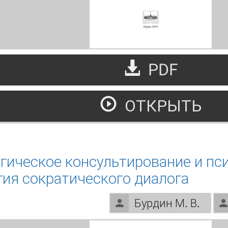
PDF
ОТКРЫТЬ
трасли психологии и психологические практики
гическое консультирование и пс
гия сократического диалога
Бурдин М. В.