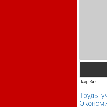
Подробнее
о П
Труды у
Экономи