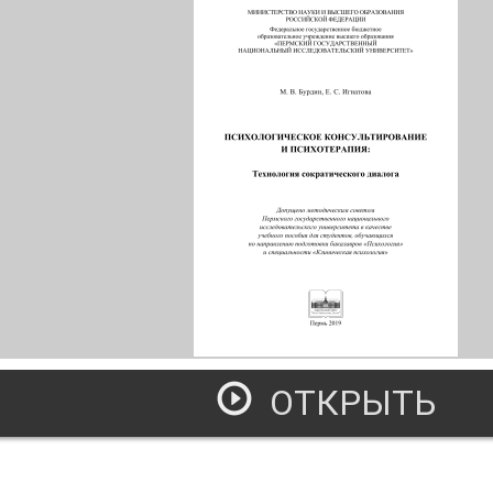
ОТКРЫТЬ
сихологическое консультирование и психотерапия техноло