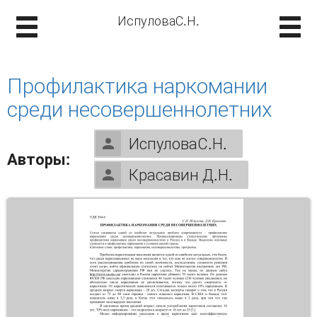
ИспуловаС.Н.
Профилактика наркомании
среди несовершеннолетних
ИспуловаС.Н.
Авторы:
Красавин Д.Н.