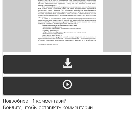
Подробнее
о Профилактика наркомании среди
1 комментарий
Войдите
, чтобы оставлять комментарии
несовершеннолетних