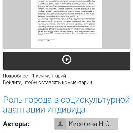
Подробнее
о Образовательная миграция молодежи в
1 комментарий
Войдите
, чтобы оставлять комментарии
современной России
Роль города в социокультурной
адаптации индивида
Авторы:
Киселева Н.С.