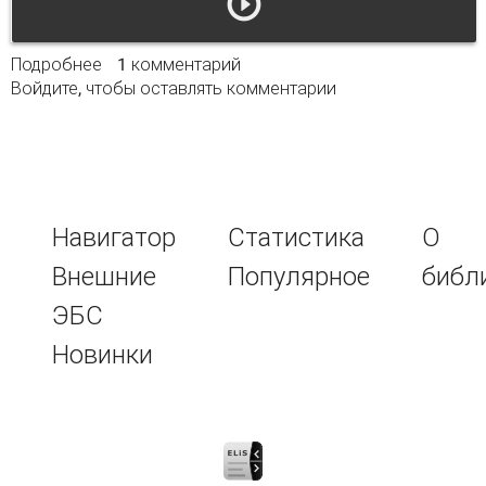
Подробнее
о Роль города в социокультурной адаптации
1 комментарий
Войдите
, чтобы оставлять комментарии
индивида
Навигатор
Статистика
О
Внешние
Популярное
библ
ЭБС
Новинки