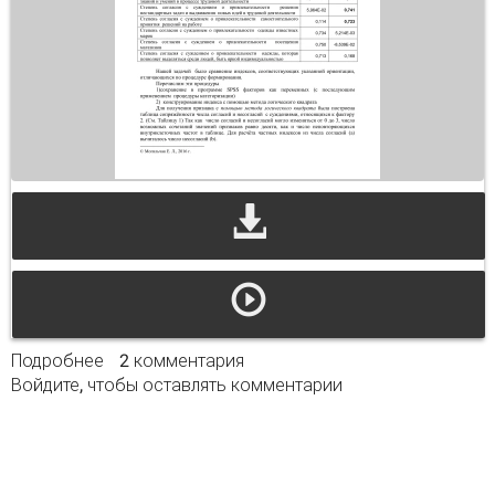
Подробнее
о Методы формирования индексов при
2 комментария
Войдите
, чтобы оставлять комментарии
измерении аттитьюдов