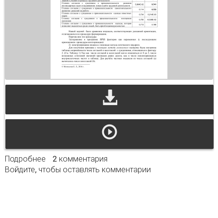
Подробнее
о Методы формирования индексов при
2 комментария
Войдите
, чтобы оставлять комментарии
измерении аттитьюдов