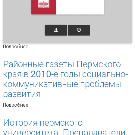
Подробнее
о Социальные коммуникации в Интернет
Районные газеты Пермского
края в 2010-е годы социально-
коммуникативные проблемы
развития
Подробнее
о Районные газеты Пермского края в 2010-е
годы социально-коммуникативные проблемы
развития
История пермского
университета. Преподаватели