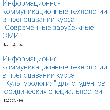
Информационно-
"Романтизм")
коммуникационные технологии
в преподавании курса
"Современные зарубежные
СМИ"
Подробнее
о Информационно-коммуникационные
технологии в преподавании курса
"Современные зарубежные СМИ"
Информационно-
коммуникационные технологии
в преподавании курса
"Культурология" для студентов
юридических специальностей
Подробнее
о Информационно-коммуникационные
технологии в преподавании курса