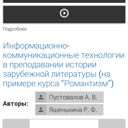
Подробнее
о История пермского университета.
Преподаватели и исследователи зарубежной
литературы
Информационно-
коммуникационные технологии
в преподавании истории
зарубежной литературы (на
примере курса "Романтизм")
Пустовалов А. В.
Авторы:
Яшенькина Р. Ф.