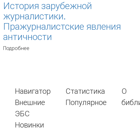
"Культурология" для студентов юридических
История зарубежной
специальностей
журналистики.
Пражурналистские явления
античности
Подробнее
о История зарубежной журналистики.
Пражурналистские явления античности
Навигатор
Статистика
О
Внешние
Популярное
библ
ЭБС
Новинки