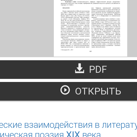
PDF
ОТКРЫТЬ
кфрасис произведений декоративно-прикладного искусства 
га"
еские взаимодействия в литерату
ическая поэзия XIX века