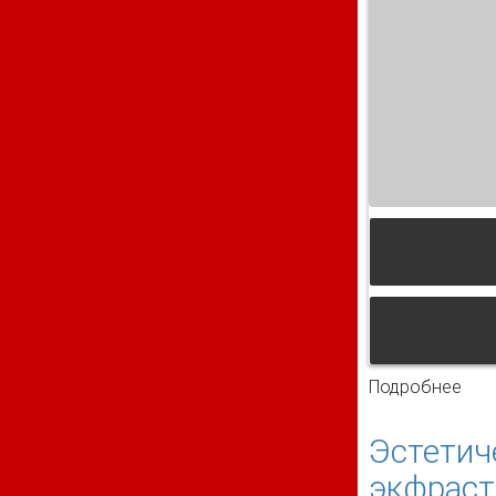
Подробнее
о Э
кни
Эстетич
экфраст