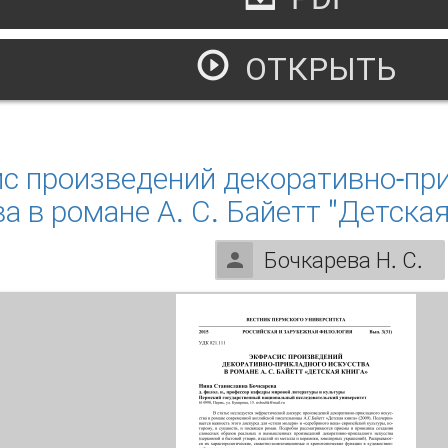
ОТКРЫТЬ
браз и миф в английской литературе о России
с произведений декоративно-пр
а в романе А. С. Байетт "Детская
Бочкарева Н. С.