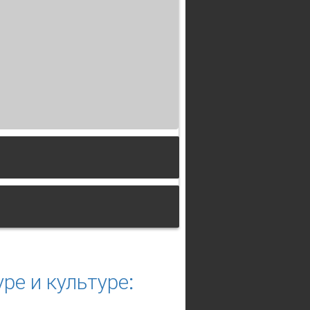
в романе А. С. Байетт "Детская
ре и культуре: