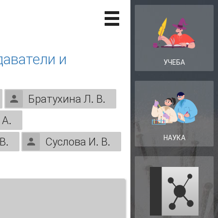
даватели и
УЧЕБА
Братухина Л. В.
 А.
НАУКА
В.
Суслова И. В.