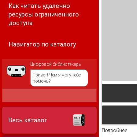
Как читать удаленно
ресурсы ограниченного
доступа
Навигатор по каталогу
Цифровой библиотекарь
Привет! Чем я могу тебе
помочь?
Весь каталог
Подробнее
о И