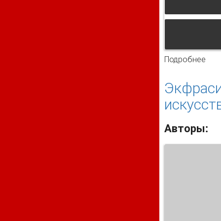
Подробнее
о О
Экфраси
искусств
Авторы: