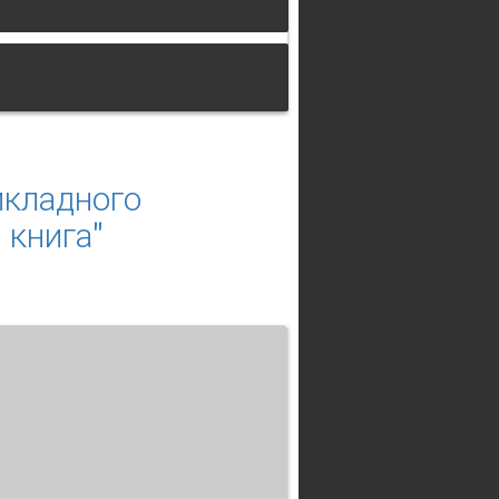
икладного
 книга"