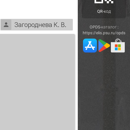
QR-код
Загороднева К. В.
OPDS-каталог :
https://elis.psu.ru/opds