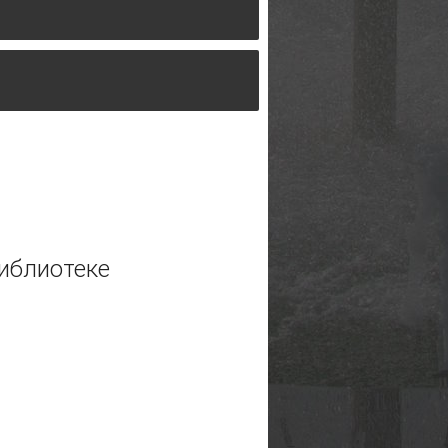
о кругу вибраций на тепловой
иблиотеке