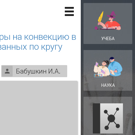
ры на конвекцию в
УЧЕБА
анных по кругу
Бабушкин И.А.
НАУКА