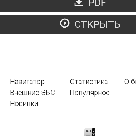
PDF
ОТКРЫТЬ
кспериментальное исследование влияния поляризованных п
ок в плоском горизонтальном слое жидкости
Навигатор
Статистика
О б
Внешние ЭБС
Популярное
Новинки