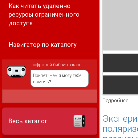
Как читать удаленно
ресурсы ограниченного
доступа
Навигатор по каталогу
Цифровой библиотекарь
Привет! Чем я могу тебе
помочь?
Подробнее
о И
пол
Экспери
Весь каталог
поляриз