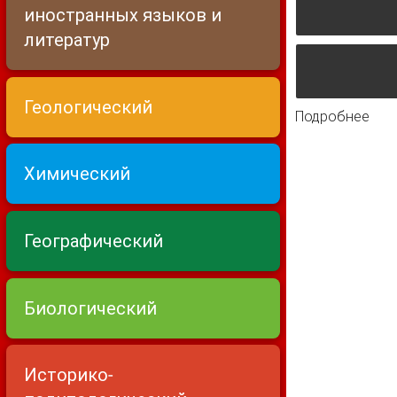
иностранных языков и
литератур
Геологический
Подробнее
о Э
пот
Химический
Географический
Биологический
Историко-