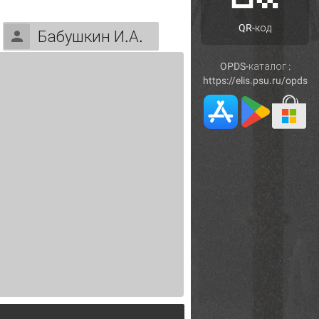
QR-код
Бабушкин И.А.
OPDS-каталог :
https://elis.psu.ru/opds