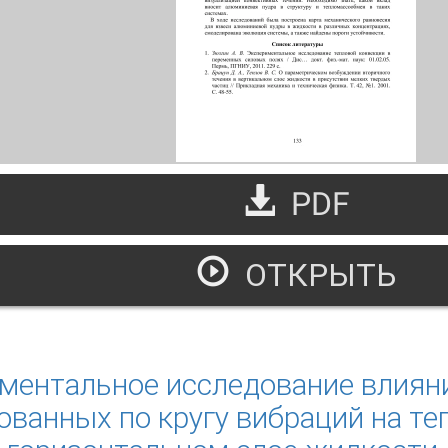
PDF
ОТКРЫТЬ
сследование влияния алюминиевой пудры на конвекцию в 
яризованных по кругу вибраций
ментальное исследование влиян
ованных по кругу вибраций на те