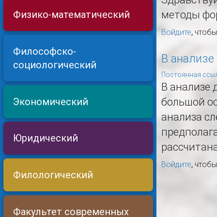
методы фо
Физико-математический
Войдите
, чтоб
Философско-
В анализе
социологический
Постоянная ссыл
В анализе 
Экономический
большой о
анализа сл
предполага
Юридический
рассчитана
Войдите
, чтоб
Филологический
Факультет современных