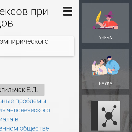
ексов при
дов
УЧЕБА
 эмпирического
НАУКА
гильчак Е.Л.
ьные проблемы
ия человеческого
иала в
енном обществе