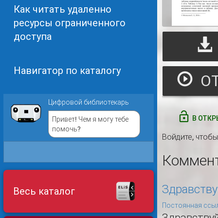
Как читать удаленно
ресурсы ограниченного
доступа
Навигатор по каталогу
Цифровой библиотекарь
В ОТКР
Привет! Чем я могу тебе
помочь?
Войдите
, чтоб
Коммен
Здравству
Весь каталог
Постоянная ссыл
Здравству