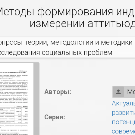
етоды формирования инд
измерении аттитью
опросы теории, методологии и методики
сследования социальных проблем
Авторы:
Мо
Актуал
развит
Серия:
потенц
соврем