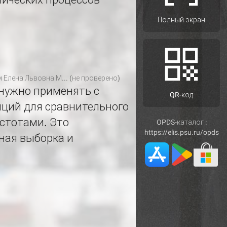
Полный экран
м
Елена Львовна М... (не проверено)
 нужно применять с
QR-код
нций для сравнительного
стотами. Это
OPDS-каталог :
https://elis.psu.ru/opds
ная выборка и