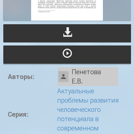
Пенетова
Авторы:
Е.В.
Актуальные
проблемы развития
человеческого
Серия:
потенциала в
современном