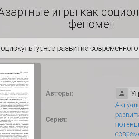
Азартные игры как социол
феномен
оциокультурное развитие современного
Авторы:
Уг
Актуал
развит
Серия:
потенц
соврем