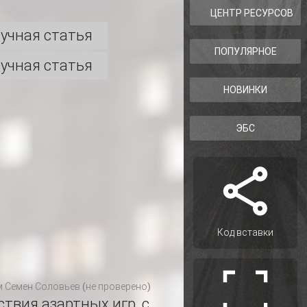
ЦЕНТР РЕСУРСОВ
учная статья
ПОПУЛЯРНОЕ
учная статья
НОВИНКИ
ЭБС
Код вставки
м
Семен Соловьев (не проверено)
твия азартных игр, с