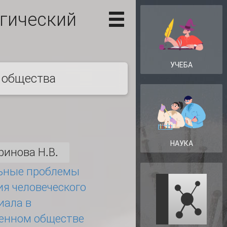
гический
УЧЕБА
 общества
НАУКА
ринова Н.В.
ьные проблемы
ия человеческого
иала в
енном обществе