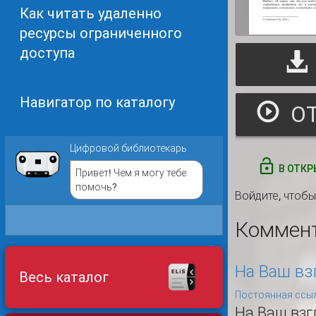
Как читать удаленно
ресурсы ограниченного
доступа
Навигатор по каталогу
Цифровой библиотекарь
В ОТКР
Привет! Чем я могу тебе
помочь?
Войдите
, чтоб
Коммен
На Ваш вз
Весь каталог
Постоянная ссыл
На Ваш взг