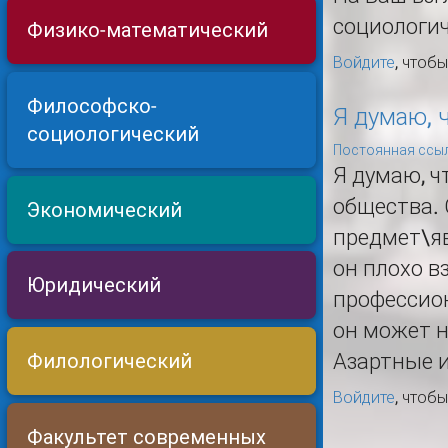
социологич
Физико-математический
Войдите
, чтоб
Философско-
Я думаю, 
социологический
Постоянная ссыл
Я думаю, ч
общества. 
Экономический
предмет\яв
он плохо в
Юридический
профессион
он может н
Филологический
Азартные и
Войдите
, чтоб
Факультет современных