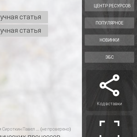
ЦЕНТР РЕСУРСОВ
учная статья
ПОПУЛЯРНОЕ
учная статья
НОВИНКИ
ЭБС
Код вставки
м
Сироткин Павел ... (не проверено)
мических процессов