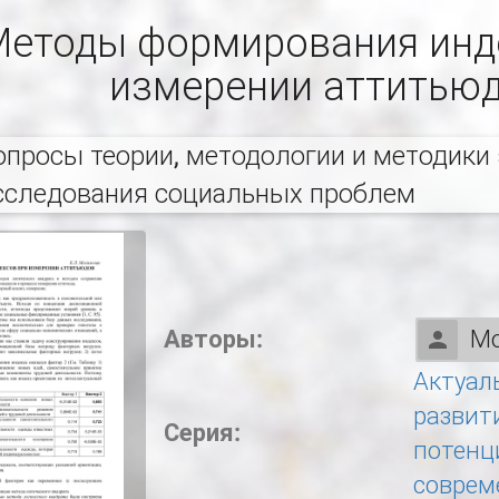
етоды формирования инд
измерении аттитью
опросы теории, методологии и методики
сследования социальных проблем
Авторы:
Мо
Актуал
развит
Серия:
потенц
соврем