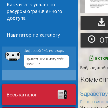
Как читать удаленно
ресурсы ограниченного
доступа
Навигатор по каталогу
Цифровой библиотекарь
В ОТКР
Привет! Чем я могу тебе
помочь?
Войдите
, чтоб
Коммен
Здравству
Весь каталог
Постоянная ссыл
Здравству