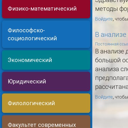
методы фо
Физико-математический
Войдите
, чтоб
Философско-
В анализе
социологический
Постоянная ссыл
В анализе 
Экономический
большой о
анализа сл
предполага
Юридический
рассчитана
Войдите
, чтоб
Филологический
Факультет современных