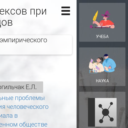
ексов при
дов
УЧЕБА
 эмпирического
НАУКА
гильчак Е.Л.
ьные проблемы
ия человеческого
иала в
енном обществе