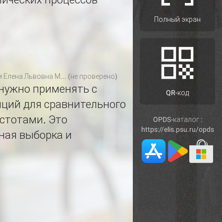
Полный экран
м
Елена Львовна М... (не проверено)
 нужно применять с
QR-код
нций для сравнительного
стотами. Это
OPDS-каталог :
https://elis.psu.ru/opds
ная выборка и