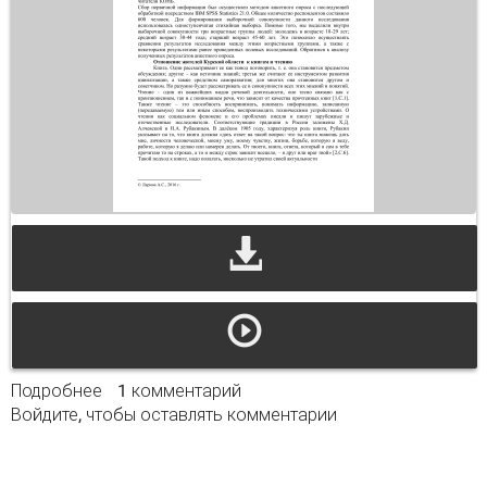
Подробнее
о Обыденное чтение как распространенная
1 комментарий
Войдите
, чтобы оставлять комментарии
форма современных культурных практик