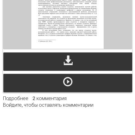
Подробнее
о Научно-исследовательская деятельность
2 комментария
Войдите
, чтобы оставлять комментарии
студентов ценностный аспект