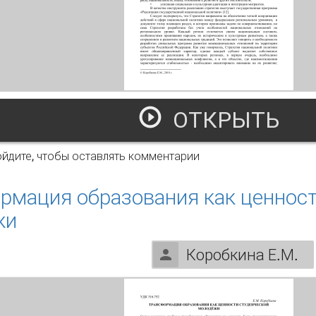
ОТКРЫТЬ
елевая программа как инструмент реализациинационально
ойдите
, чтобы оставлять комментарии
рмация образования как ценност
жи
Коробкина Е.М.