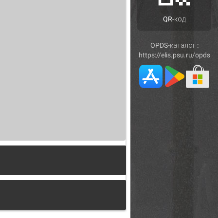
QR-код
OPDS-каталог :
https://elis.psu.ru/opds