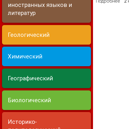
Подробнее
о Т
2
иностранных языков и
литератур
Геологический
Химический
Географический
Биологический
Историко-