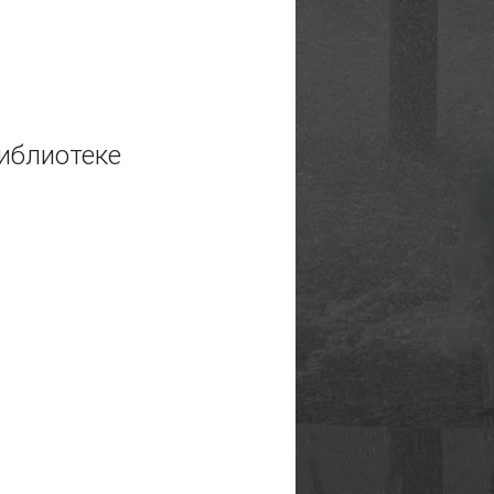
олодёжи
иблиотеке