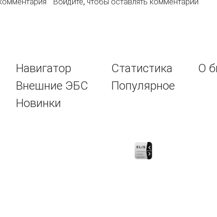
рансформация образования как ценности студенческой м
 комментария
Войдите
, чтобы оставлять комментарии
Навигатор
Статистика
О б
Внешние ЭБС
Популярное
Новинки