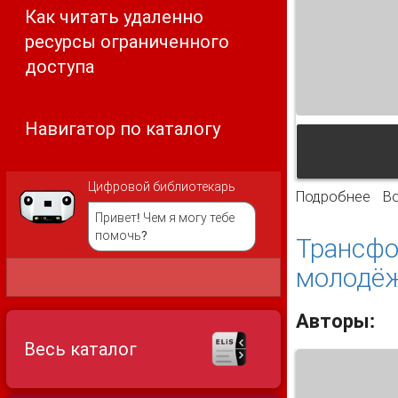
Как читать удаленно
ресурсы ограниченного
доступа
Навигатор по каталогу
Цифровой библиотекарь
Подробнее
о Ц
В
Привет! Чем я могу тебе
помочь?
Трансфо
молодё
Авторы:
Весь каталог