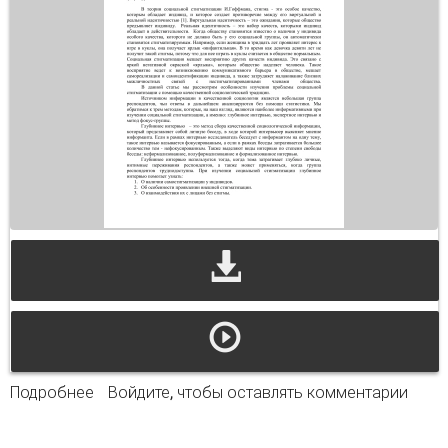
Подробнее
о Познавательные особенности методов
Войдите
, чтобы оставлять комментарии
качественной социологической традиции в
изучении социальной стигматизации